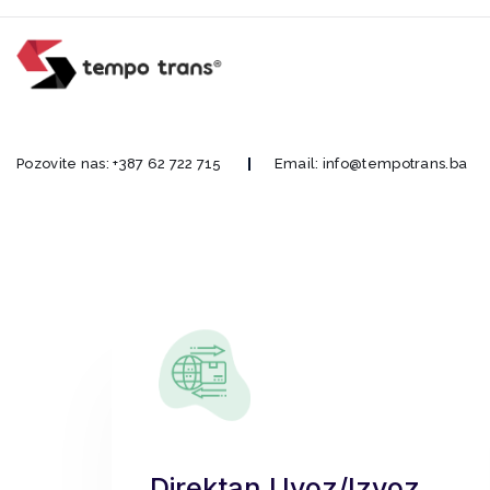
Pozovite nas:
+387 62 722 715
Email:
info@tempotrans.ba
Direktan Uvoz/izvoz