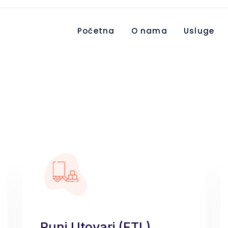
Početna
O nama
Usluge
Puni Utovari (FTL)