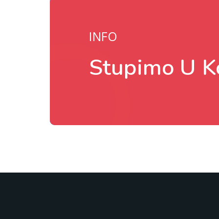
INFO
Stupimo U K